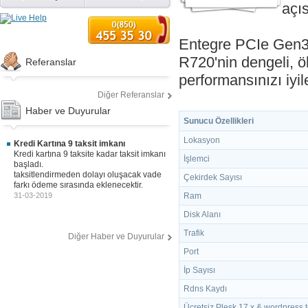
açı
Entegre PCIe Gen3 
R720'nin dengeli, öl
Referanslar
performansınızı iyile
Diğer Referanslar
Haber ve Duyurular
Sunucu Özellikleri
Lokasyon
Kredi Kartına 9 taksit imkanı
Kredi kartına 9 taksite kadar taksit imkanı
İşlemci
başladı.
taksitlendirmeden dolayı oluşacak vade
Çekirdek Sayısı
farkı ödeme sırasında eklenecektir.
Ram
31-03-2019
Disk Alanı
Trafik
Diğer Haber ve Duyurular
Port
İp Sayısı
Rdns Kaydı
Ücretsiz Plesk 17.x & wordpress t