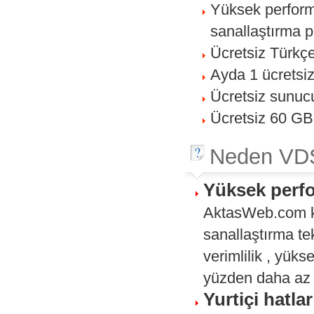
Yüksek perform
sanallaştırma p
Ücretsiz Türkç
Ayda 1 ücretsi
Ücretsiz sunuc
Ücretsiz 60 GB
Neden VDS
Yüksek perfo
AktasWeb.com ki
sanallaştırma te
verimlilik , yüks
yüzden daha az 
Yurtiçi hatl