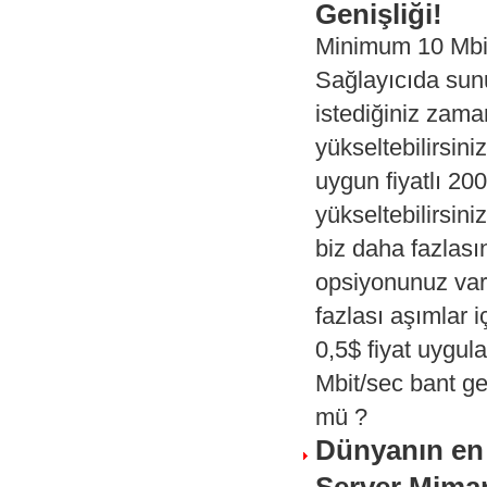
Genişliği!
Minimum 10 Mbit/
Sağlayıcıda sunu
istediğiniz zam
yükseltebilirsin
uygun fiyatlı 20
yükseltebilirsini
biz daha fazlası
opsiyonunuz vard
fazlası aşımlar 
0,5$ fiyat uygul
Mbit/sec bant g
mü ?
Dünyanın en 
Server Mimar