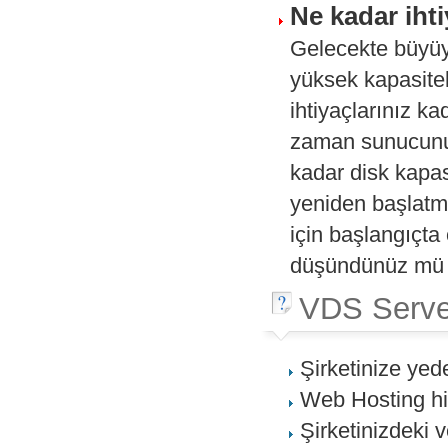
Ne kadar ihti
Gelecekte büyüy
yüksek kapasitel
ihtiyaçlarınız k
zaman sunucunu
kadar disk kapas
yeniden başlatm
için başlangıçta
düşündünüz mü
VDS Server 
Şirketinize yede
Web Hosting hiz
Şirketinizdeki 