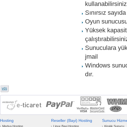
kullanabilirsiniz
Sınırsız sayıda 
Oyun sunucusu h
Yüksek kapasite
çalıştırabilirsini
Sunuculara yük
jmail
Windows sunucu
dır.
vds
Hosting
Reseller (Bayi) Hosting
Sunucu Hizmet
Medya Hosting
Linux Bayi Hosting
Kiralık Sunucu