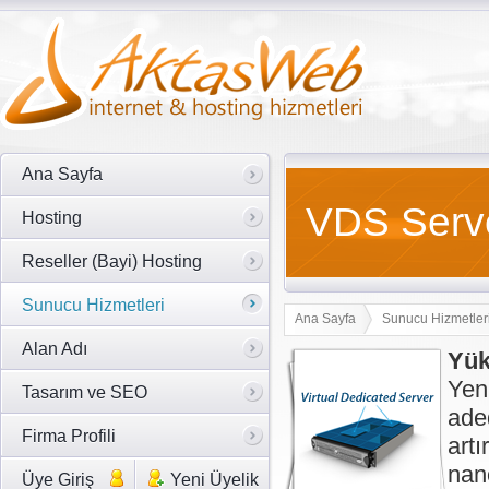
Ana Sayfa
VDS Serve
Hosting
Reseller (Bayi) Hosting
Sunucu Hizmetleri
Ana Sayfa
Sunucu Hizmetler
Alan Adı
Yük
Yen
Tasarım ve SEO
ade
Firma Profili
art
nano
Üye Giriş
Yeni Üyelik